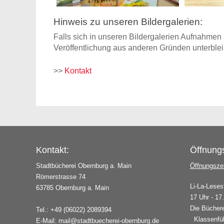
Hinweis zu unseren Bildergalerien:
Falls sich in unseren Bildergalerien Aufnahmen 
Veröffentlichung aus anderen Gründen unterbleib
>>
Kontakt
Kontakt:
Öffnungs
Stadtbücherei Obernburg a. Main
Öffnungsze
Römerstrasse 74
Li-La-Leses
63785 Obernburg a. Main
17 Uhr - 17
Die Büchere
Tel.: +49 (06022) 2089394
Klassenfüh
E-Mail:
mail@stadtbuecherei-obernburg.de