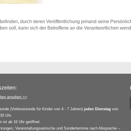
befinden, durch deren Veröffentlichung jemand seine Persönlichk
en soll, kann sich der Betroffene an die Verantwortlichen wend
zeiten:
iten ansehen >>
tunde (Vorlesestunde für Kinder von 4 - 7 Jahren)
jeden Dienstag
von
.30 Uhr.
i ist ab 16 Uhr geöffnet.
rungen, Veranstaltungswünsche und Sondertermine nach Absprache --