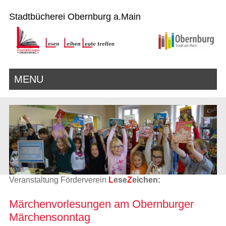
Stadtbücherei Obernburg a.Main
MENU
Veranstaltung Förderverein
L
ese
Z
eichen:
Märchenvorlesungen am Obernburger
Märchensonntag